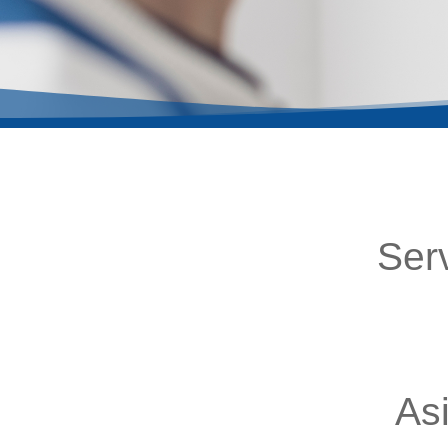
Ser
As