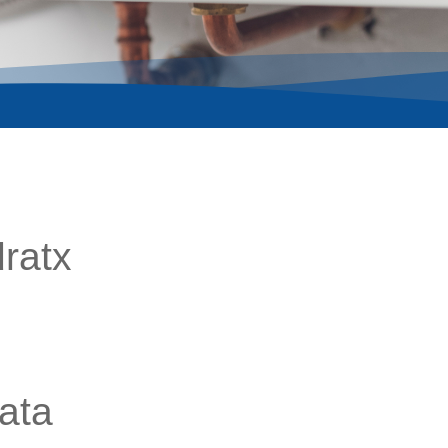
ratx
ata