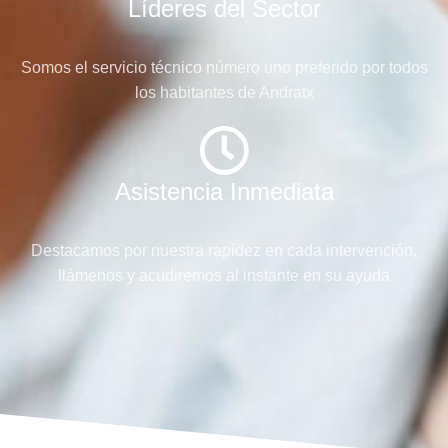
Líderes del Sector
Somos el servicio técnico número uno preferido por todos
los habitantes de Andratx
Asistencia Inmediata
Destacamos por nuestra rapidez en cada intervención,
llámenos y acudiremos al instante en su ayuda