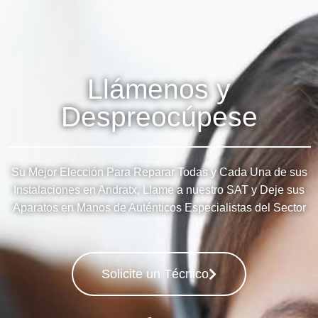
Llámenos y
Despreocúpese
Su Mejor Elección Para Reparar Todas y Cada Una de sus
Instalaciones en Andratx, Llame a nuestro SAT y Deje sus
Aparatos en Manos de Auténticos Especialistas del Sector
Solicite un Técnico