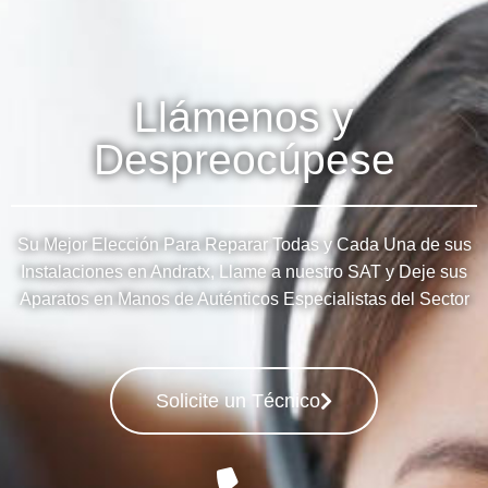
Llámenos y
Despreocúpese
Su Mejor Elección Para Reparar Todas y Cada Una de sus
Instalaciones en Andratx, Llame a nuestro SAT y Deje sus
Aparatos en Manos de Auténticos Especialistas del Sector
Solicite un Técnico