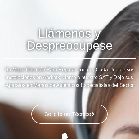
Llámenos y
Despreocúpese
Su Mejor Elección Para Reparar Todas y Cada Una de sus
Instalaciones en Andratx, Llame a nuestro SAT y Deje sus
Aparatos en Manos de Auténticos Especialistas del Sector
Solicite un Técnico