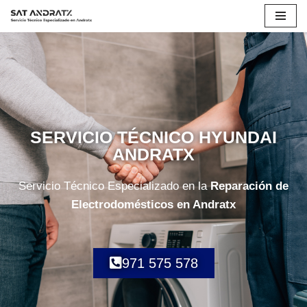
Saltar
al
contenido
SERVICIO TÉCNICO HYUNDAI
ANDRATX
Servicio Técnico Especializado en la
Reparación de
Electrodomésticos en Andratx
971 575 578